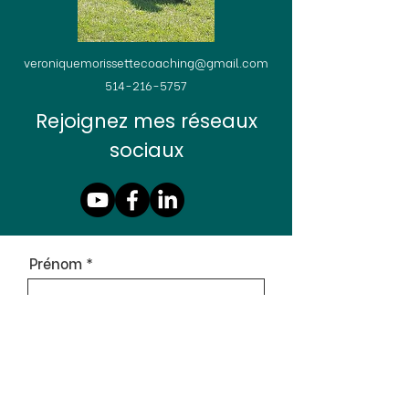
veroniquemorissettecoaching@gmail.com
514-216-5757
Rejoignez mes réseaux
sociaux
Prénom
Nom de famille
Courriel