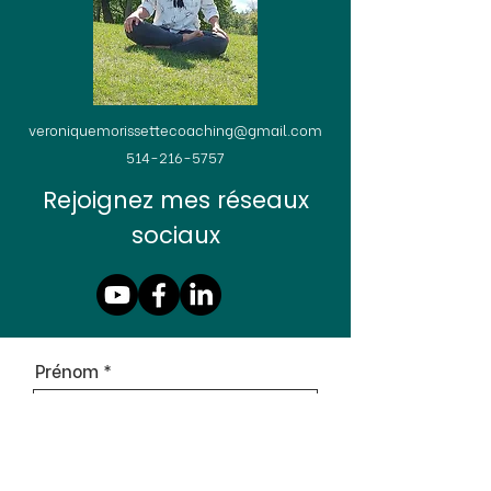
veroniquemorissettecoaching@gmail.com
514-216-5757
Rejoignez mes réseaux
sociaux
Prénom
Nom de famille