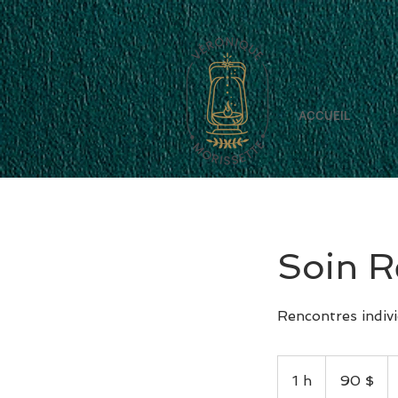
ACCUEIL
Soin R
Rencontres indivi
90 dollars
canadiens
1 h
1
90 $