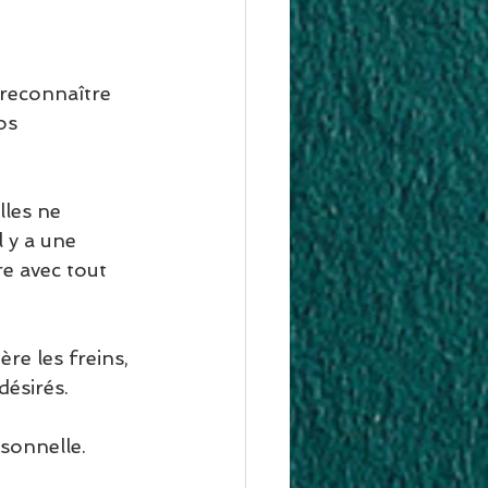
reconnaître 
os 
lles ne 
l y a une 
e avec tout 
re les freins, 
ésirés. 
sonnelle. 