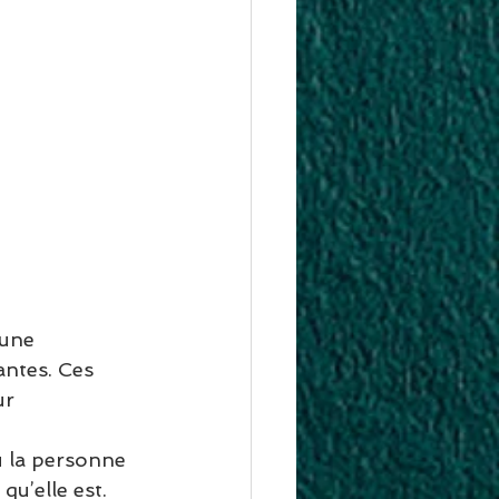
une 
antes. Ces 
ur 
ù la personne 
qu’elle est. 