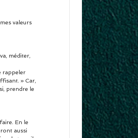
 mes valeurs 
a, méditer, 
e rappeler 
fisant. » Car, 
si, prendre le 
faire. En le 
eront aussi 