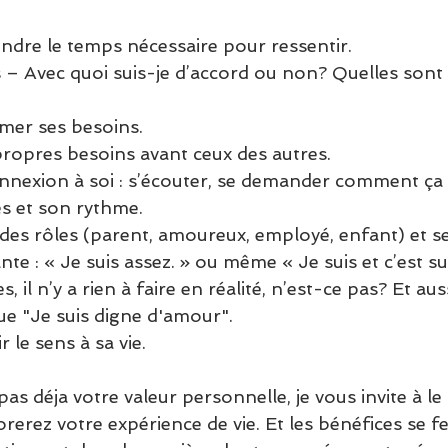
endre le temps nécessaire pour ressentir. 
es – Avec quoi suis-je d’accord ou non? Quelles sont
imer ses besoins. 
ropres besoins avant ceux des autres. 
nnexion à soi : s’écouter, se demander comment ça v
es et son rythme. 
 des rôles (parent, amoureux, employé, enfant) et s
te : « Je suis assez. » ou même « Je suis et c’est suf
, il n’y a rien à faire en réalité, n’est-ce pas? Et aus
ue "Je suis digne d'amour". 
 le sens à sa vie. 
pas déja votre valeur personnelle, je vous invite à le 
orerez votre expérience de vie. Et les bénéfices se f