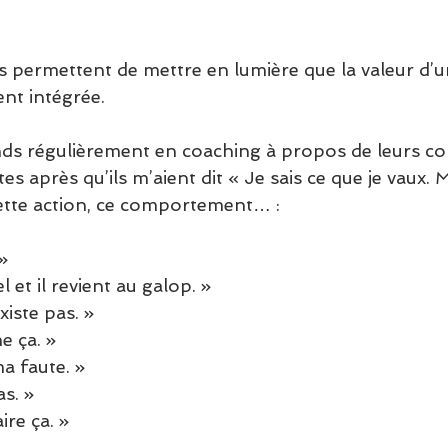
s permettent de mettre en lumière que la valeur d’
nt intégrée. 
ends régulièrement en coaching à propos de leurs 
s après qu’ils m’aient dit « Je sais ce que je vaux. M
cette action, ce comportement… :
» 
 et il revient au galop. » 
iste pas. » 
e ça. » 
a faute. » 
s. » 
re ça. » 