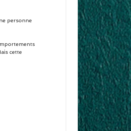
une personne 
comportements 
ais cette 