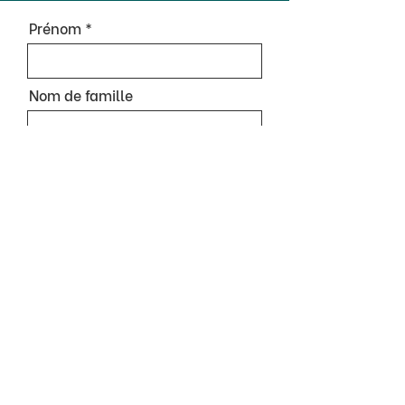
Prénom
Nom de famille
Courriel
Message
Je veux m'inscrire à l'infolettre et
être informé-e des événements.
Envoyer